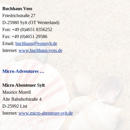
Buchhaus Voss
Friedrichstraße 27
D-25980 Sylt (OT Westerland)
Fon: +49 (0)4651 8356252
Fax: +49 (0)4651 29586
Email:
buchhaus@vosssylt.de
Internet:
www.buchhaus-voss.de
Micro-Adventures …
Micro Abenteuer Sylt
Maurice Morell
Alte Bahnhofstraße 4
D-
25992 List
Internet:
www.micro-abenteuer-sylt.de