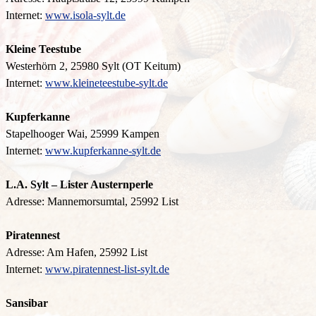
Internet:
www.isola-sylt.de
Kleine Teestube
Westerhörn 2, 25980 Sylt (OT Keitum)
Internet:
www.kleineteestube-sylt.de
Kupferkanne
Stapelhooger Wai, 25999 Kampen
Internet:
www.kupferkanne-sylt.de
L.A. Sylt – Lister Austernperle
Adresse: Mannemorsumtal, 25992 List
Piratennest
Adresse: Am Hafen, 25992 List
Internet:
www.piratennest-list-sylt.de
Sansibar